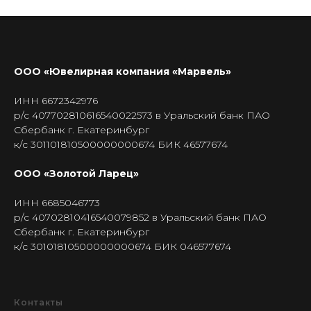
ООО «Ювелирная компания «Марвель»
ИНН 6672342976
р/с 407702810616540022573 в Уральский банк ПАО
Сбербанк г. Екатеринбург
к/с 301101810500000000674 БИК 46577674
ООО «Золотой Ларец»
ИНН 6685046773
р/с 40702810416540079852 в Уральский банк ПАО
Сбербанк г. Екатеринбург
к/с 30101810500000000674 БИК 046577674
Контакты