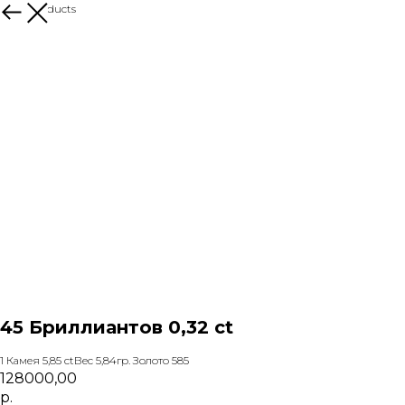
More products
45 Бриллиантов 0,32 ct
1 Камея 5,85 ctВес 5,84гр. Золото 585
128000,00
р.